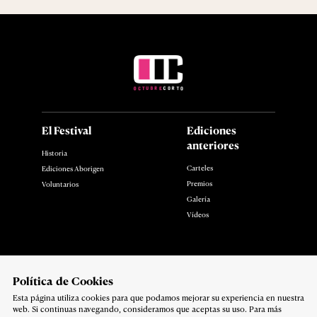
El Festival
Ediciones
anteriores
Historia
Carteles
Ediciones Aborigen
Premios
Voluntarios
Galería
Vídeos
Noticias
Contacto
Polí­tica de Cookies
Esta página utiliza cookies para que podamos mejorar su experiencia en nuestra
Síguenos en:
web. Si continuas navegando, consideramos que aceptas su uso. Para más
Política de privacidad