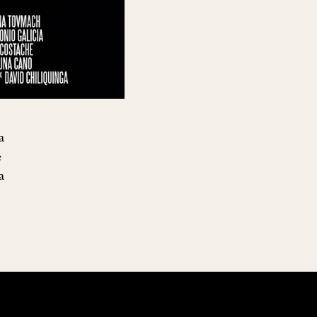
a
e
a