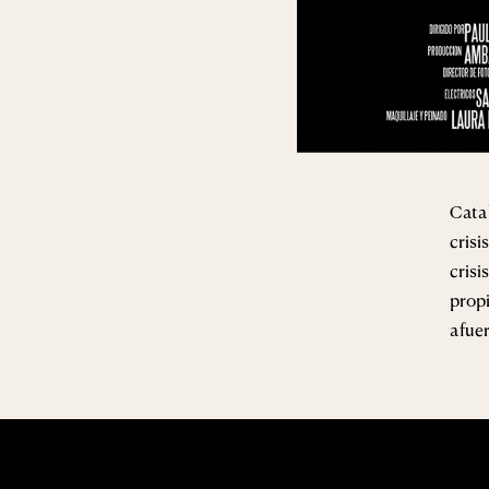
Cata
crisi
crisi
propi
afue