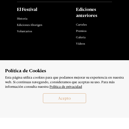
El Festival
Ediciones
anteriores
Historia
Carteles
Ediciones Aborigen
Premios
Voluntarios
Galería
Vídeos
Noticias
Contacto
Polí­tica de Cookies
Esta página utiliza cookies para que podamos mejorar su experiencia en nuestra
Síguenos en:
web. Si continuas navegando, consideramos que aceptas su uso. Para más
Política de privacidad
información consulta nuestra
Política de privacidad
Copyright 2026
Acepto