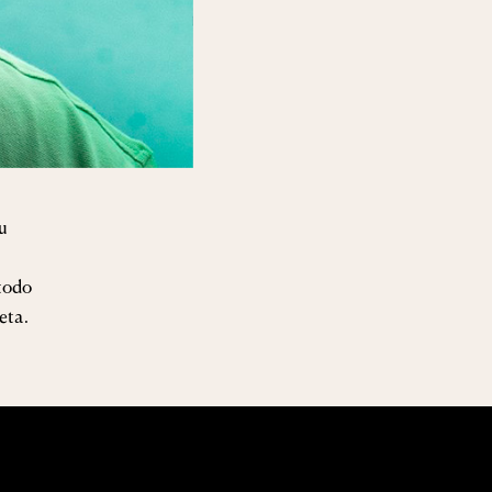
u
 todo
eta.