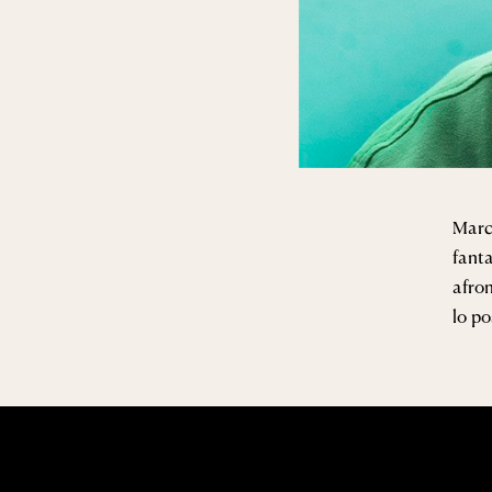
Marc
fanta
afron
lo po