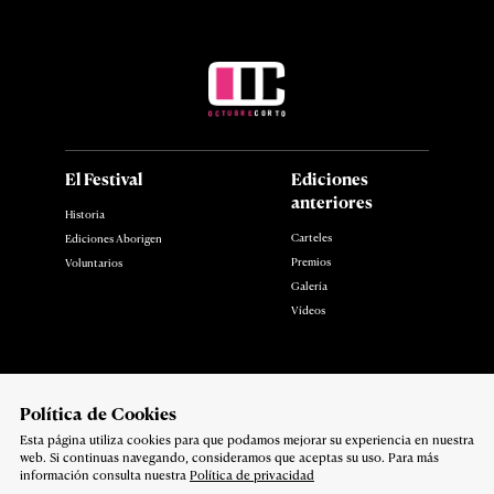
El Festival
Ediciones
anteriores
Historia
Carteles
Ediciones Aborigen
Premios
Voluntarios
Galería
Vídeos
Noticias
Contacto
Polí­tica de Cookies
Esta página utiliza cookies para que podamos mejorar su experiencia en nuestra
Síguenos en:
web. Si continuas navegando, consideramos que aceptas su uso. Para más
Política de privacidad
información consulta nuestra
Política de privacidad
Copyright 2026