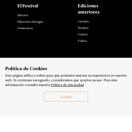
El Festival
Ediciones
anteriores
Historia
Carteles
Ediciones Aborigen
Premios
Voluntarios
Galería
Vídeos
Noticias
Contacto
Polí­tica de Cookies
Esta página utiliza cookies para que podamos mejorar su experiencia en nuestra
Síguenos en:
web. Si continuas navegando, consideramos que aceptas su uso. Para más
Política de privacidad
información consulta nuestra
Política de privacidad
Copyright 2026
Acepto