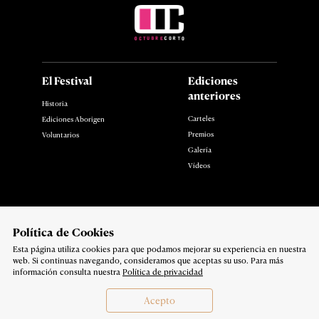
El Festival
Ediciones
anteriores
Historia
Carteles
Ediciones Aborigen
Premios
Voluntarios
Galería
Vídeos
Noticias
Contacto
Polí­tica de Cookies
Esta página utiliza cookies para que podamos mejorar su experiencia en nuestra
Síguenos en:
web. Si continuas navegando, consideramos que aceptas su uso. Para más
Política de privacidad
información consulta nuestra
Política de privacidad
Copyright 2026
Acepto