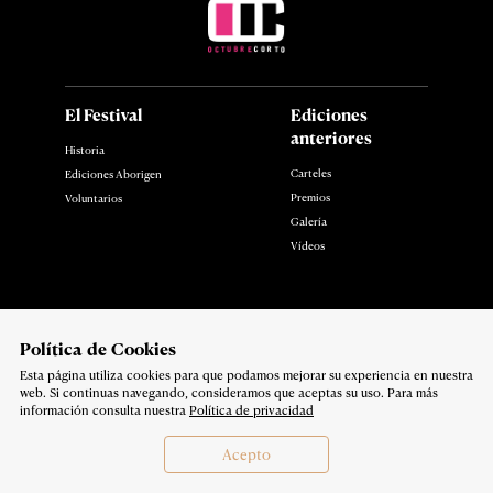
El Festival
Ediciones
anteriores
Historia
Carteles
Ediciones Aborigen
Premios
Voluntarios
Galería
Vídeos
Noticias
Contacto
Polí­tica de Cookies
Esta página utiliza cookies para que podamos mejorar su experiencia en nuestra
Síguenos en:
web. Si continuas navegando, consideramos que aceptas su uso. Para más
Política de privacidad
información consulta nuestra
Política de privacidad
Copyright 2026
Acepto