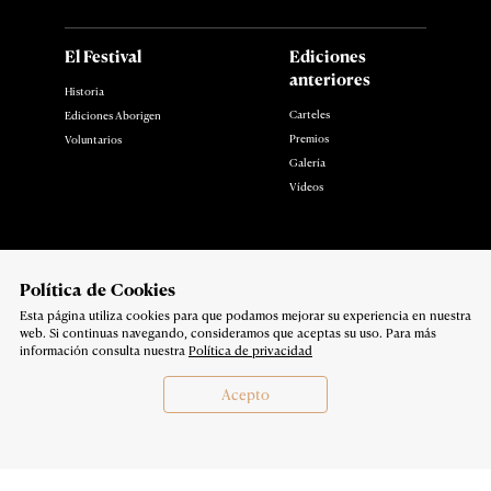
El Festival
Ediciones
anteriores
Historia
Carteles
Ediciones Aborigen
Premios
Voluntarios
Galería
Vídeos
Noticias
Contacto
Polí­tica de Cookies
Esta página utiliza cookies para que podamos mejorar su experiencia en nuestra
Síguenos en:
web. Si continuas navegando, consideramos que aceptas su uso. Para más
Política de privacidad
información consulta nuestra
Política de privacidad
Copyright 2026
Acepto