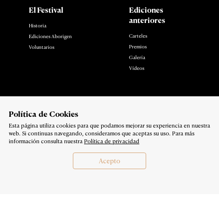
El Festival
Ediciones
anteriores
Historia
Carteles
Ediciones Aborigen
Premios
Voluntarios
Galería
Vídeos
Noticias
Contacto
Polí­tica de Cookies
Esta página utiliza cookies para que podamos mejorar su experiencia en nuestra
Síguenos en:
web. Si continuas navegando, consideramos que aceptas su uso. Para más
Política de privacidad
información consulta nuestra
Política de privacidad
Copyright 2026
Acepto