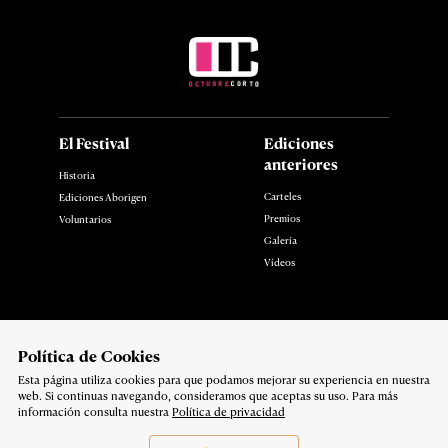
El Festival
Ediciones
anteriores
Historia
Carteles
Ediciones Aborigen
Premios
Voluntarios
Galería
Vídeos
Noticias
Contacto
Polí­tica de Cookies
Esta página utiliza cookies para que podamos mejorar su experiencia en nuestra
Síguenos en:
web. Si continuas navegando, consideramos que aceptas su uso. Para más
Política de privacidad
información consulta nuestra
Política de privacidad
Copyright 2026